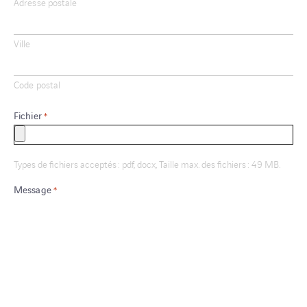
Adresse postale
Ville
Code postal
Fichier
*
Types de fichiers acceptés : pdf, docx, Taille max. des fichiers : 49 MB.
Message
*