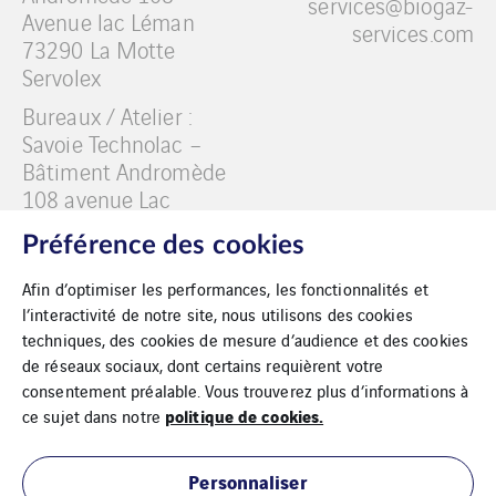
services@biogaz-
Avenue lac Léman
services.com
73290 La Motte
Servolex
Bureaux / Atelier :
Savoie Technolac –
Bâtiment Andromède
108 avenue Lac
Léman BP 40337 La
Préférence des cookies
Motte Servolex 73377
LE BOURGET DU LAC
Afin d’optimiser les performances, les fonctionnalités et
CEDEX
l’interactivité de notre site, nous utilisons des cookies
techniques, des cookies de mesure d’audience et des cookies
de réseaux sociaux, dont certains requièrent votre
consentement préalable. Vous trouverez plus d’informations à
politique de cookies.
ce sujet dans notre
Mentions légales
Personnaliser