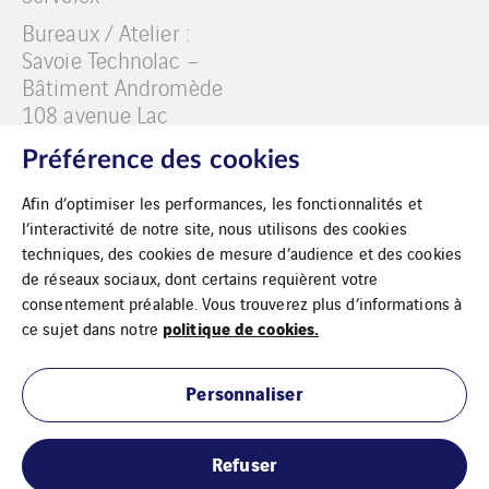
Bureaux / Atelier :
Savoie Technolac –
Bâtiment Andromède
108 avenue Lac
Léman BP 40337 La
Préférence des cookies
Motte Servolex 73377
LE BOURGET DU LAC
Afin d’optimiser les performances, les fonctionnalités et
CEDEX
l’interactivité de notre site, nous utilisons des cookies
techniques, des cookies de mesure d’audience et des cookies
de réseaux sociaux, dont certains requièrent votre
consentement préalable. Vous trouverez plus d’informations à
politique de cookies.
ce sujet dans notre
Mentions légales
Personnaliser
Conditions générales de vente
Refuser
Cookies